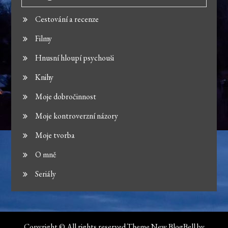
Cestování a recenze
Filmy
Hnusní hloupí psychouši
Knihy
Moje dobročinnost
Moje kontroverzní názory
Moje tvorba
O mně
Seriály
Copyright © All rights reserved.Theme New BlogBell by