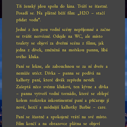
Tři ženský jdou spolu do kina. Tváří se šťastně.
Posadí se. Na plátně běží film: „H2O – stačí
přidat vodu“.
Jedné z žen jsou vodní scény nepříjemné a začne
se tvářit nervózně. Odejde na WC, ale místo
toalety se objeví za dveřmi scéna z filmu, jak
jedna z dívek, změněná na mořskou pannu, líbá
svého kluka.
Paní se lekne, ale zabouchnou se za ní dveře a
nemůže utéct. Dívka – panna se podívá na
kalhoty paní, které divák zepředu nevidí.
Zašeptá něco svému klukovi, ten kývne a dívka
– panna vytvoří vodní tornádo, které se oblepí
kolem rozkroku inkontinentní paní a přičaruje jí
nové, hezčí a módnější kalhotky Barbie – care.
Paní se šťastně a spokojeně vrátí na své místo.
Film končí a na obrazovce plátna se objeví