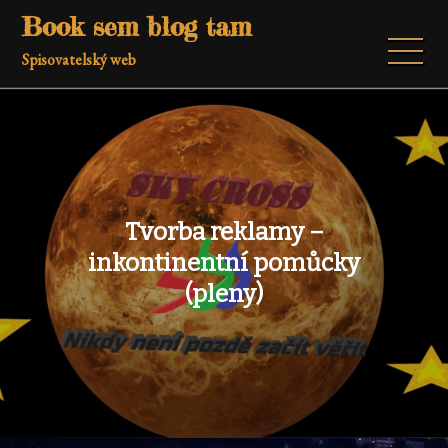
Skip
Book sem blog tam
to
Spisovatelský web
content
Tvorba reklamy –
inkontinentní pomůcky
(pleny)